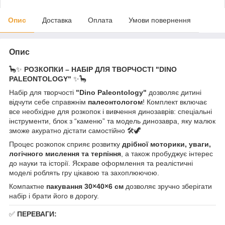
Опис
Доставка
Оплата
Умови повернення
Опис
🦕✨
РОЗКОПКИ – НАБІР ДЛЯ ТВОРЧОСТІ "DINO
PALEONTOLOGY"
✨🦕
Набір для творчості
"Dino Paleontology"
дозволяє дитині
відчути себе справжнім
палеонтологом
! Комплект включає
все необхідне для розкопок і вивчення динозаврів: спеціальні
інструменти, блок з “каменю” та модель динозавра, яку малюк
зможе акуратно дістати самостійно 🛠️🦖
Процес розкопок сприяє розвитку
дрібної моторики, уваги,
логічного мислення та терпіння
, а також пробуджує інтерес
до науки та історії. Яскраве оформлення та реалістичні
моделі роблять гру цікавою та захоплюючою.
Компактне
пакування 30×40×6 см
дозволяє зручно зберігати
набір і брати його в дорогу.
✅
ПЕРЕВАГИ: