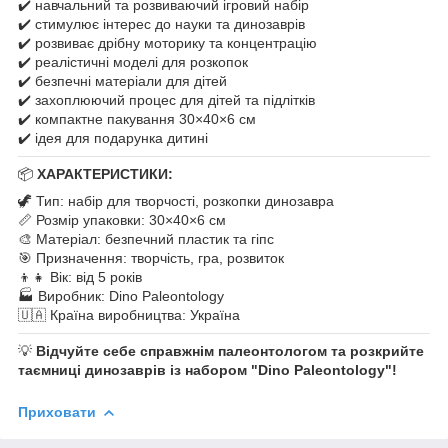
✔️ навчальний та розвиваючий ігровий набір
✔️ стимулює інтерес до науки та динозаврів
✔️ розвиває дрібну моторику та концентрацію
✔️ реалістичні моделі для розкопок
✔️ безпечні матеріали для дітей
✔️ захоплюючий процес для дітей та підлітків
✔️ компактне пакування 30×40×6 см
✔️ ідея для подарунка дитині
📦
ХАРАКТЕРИСТИКИ:
🦖 Тип: набір для творчості, розкопки динозавра
📏 Розмір упаковки: 30×40×6 см
🎨 Матеріал: безпечний пластик та гіпс
🎯 Призначення: творчість, гра, розвиток
👦👧 Вік: від 5 років
🏭 Виробник: Dino Paleontology
🇺🇦 Країна виробництва: Україна
💡
Відчуйте себе справжнім палеонтологом та розкрийте
таємниці динозаврів із набором "Dino Paleontology"!
Приховати