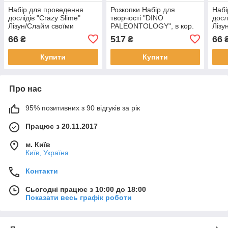
Набір для проведення
Розкопки Набір для
Набі
дослідів "Crazy Slime"
творчості "DINO
досл
Лізун/Слайм своїми
PALEONTOLOGY", в кор.
Лізу
руками, МІНІ, укр., в кор.
30*40*6см
рука
66
517
66
₴
₴
9*15*5см
9*15
Купити
Купити
Про нас
95% позитивних з 90 відгуків за рік
Працює з 20.11.2017
м. Київ
Київ, Україна
Контакти
Сьогодні працює з 10:00 до 18:00
Показати весь графік роботи