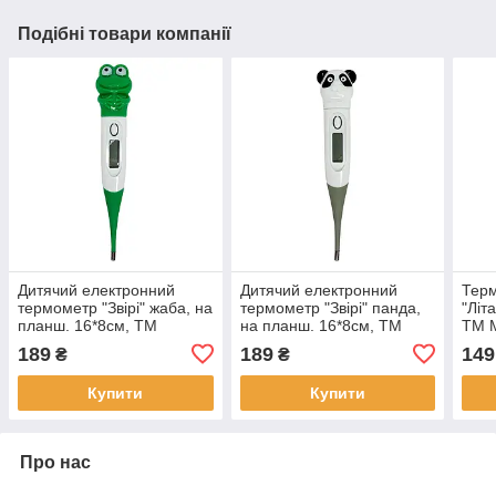
Подібні товари компанії
Дитячий електронний
Дитячий електронний
Терм
термометр "Звірі" жаба, на
термометр "Звірі" панда,
"Літ
планш. 16*8см, ТМ
на планш. 16*8см, ТМ
ТМ 
MEGAZayka
MEGAZayka
189
189
149
₴
₴
Купити
Купити
Про нас