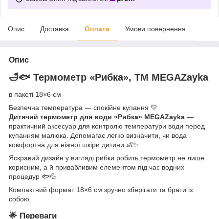
Опис
Доставка
Оплата
Умови повернення
Опис
🛁🐟 Термометр «Рибка», ТМ MEGAZayka
в пакеті 18×6 см
Безпечна температура — спокійне купання 💛
Дитячий термометр для води «Рибка» MEGAZayka
—
практичний аксесуар для контролю температури води перед
купанням малюка. Допомагає легко визначити, чи вода
комфортна для ніжної шкіри дитини 👶✨
Яскравий дизайн у вигляді рибки робить термометр не лише
корисним, а й привабливим елементом під час водних
процедур 🐟💦
Компактний формат 18×6 см зручно зберігати та брати із
собою.
🌟 Переваги