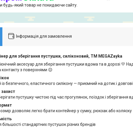
и будь-який товар не покидаючи сайту.
Інформація для замовлення
нер для зберігання пустушки, силіконовий, ТМ MEGAZayka
гієнічний аксесуар для зберігання пустушки вдома та в дорозі 💛 На
а контакту з поверхнями 😌
ікон
із безпечного, еластичного силікону — приємний на дотик і довгові
й захист
рігати пустушку чистою під час прогулянок, поїздок і зберігання в
ормат
озмір дозволяє легко брати контейнер у сумку, рюкзак або коляску
ьність
 більшості стандартних пустушок різних брендів