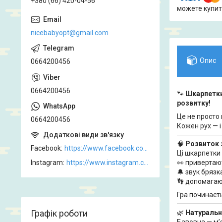
+380 (66) 420-04-56
можете купит
nicebabyopt@gmail.com
Опис
0664200456
0664200456
🐾
Шкарпетки 
розвитку!
Це не просто
0664200456
Кожен рух — і
🧠
Розвиток 
Facebook
https://www.facebook.com/Nicebabyopt/
Ці шкарпетки
Instagram
https://www.instagram.com/nicebabyopt.com.ua/
👀 привертаю
🔔 звук бряз
👣 допомагаю
Гра починаєть
Графік роботи
🌿
Натуральн
Бавовна — м’я