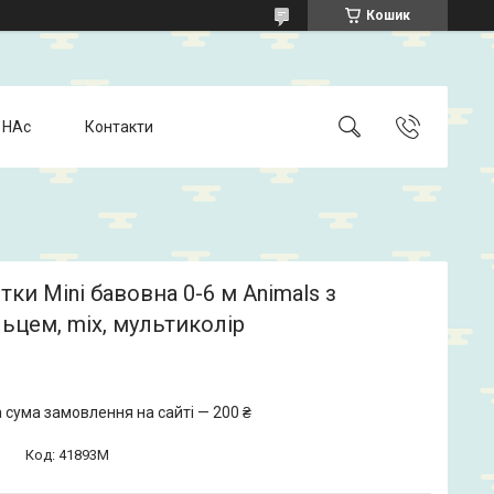
Кошик
 НАс
Контакти
ки Mini бавовна 0-6 м Animals з
ьцем, mix, мультиколір
 сума замовлення на сайті — 200 ₴
Код:
41893M