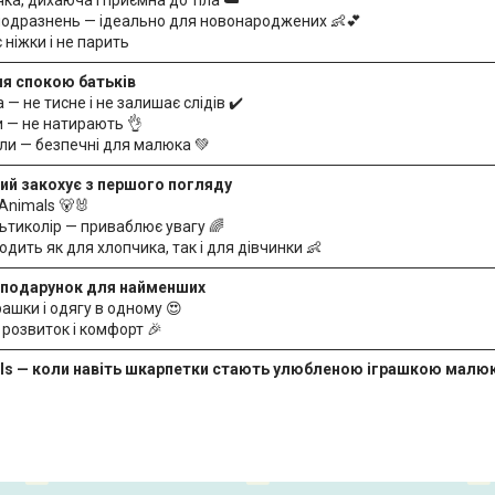
подразнень — ідеально для новонароджених 👶💕
 ніжки і не парить
ля спокою батьків
 — не тисне і не залишає слідів ✔️
и — не натирають 👌
али — безпечні для малюка 💚
кий закохує з першого погляду
Animals 🐻🐰
ьтиколір — приваблює увагу 🌈
одить як для хлопчика, так і для дівчинки 👶
 подарунок для найменших
ашки і одягу в одному 😍
 розвиток і комфорт 🎉
als — коли навіть шкарпетки стають улюбленою іграшкою малюк