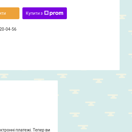
ити
Купити з
420-04-56
ктронні платежі. Тепер ви