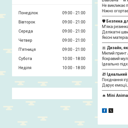
Не викликає 
Ніжно огортає
Понеділок
09:00
21:00
🛡
Безпека д
Вівторок
09:00
21:00
М’яка резинка
Середа
09:00
21:00
Делікатні шв
Якісні матері
Четвер
09:00
21:00
🎀
Дизайн, я
Пʼятниця
09:00
21:00
Милий принт 
Субота
10:00
18:00
Яскравий мул
Ідеально підх
Неділя
10:00
18:00
🎁
Ідеальний
Поєднання ігр
Дарує емоції,
🔥
Mini Anim