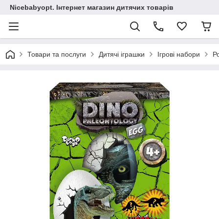
Nicebabyopt. Інтернет магазин дитячих товарів
Товари та послуги
Дитячі іграшки
Ігрові набори
Р