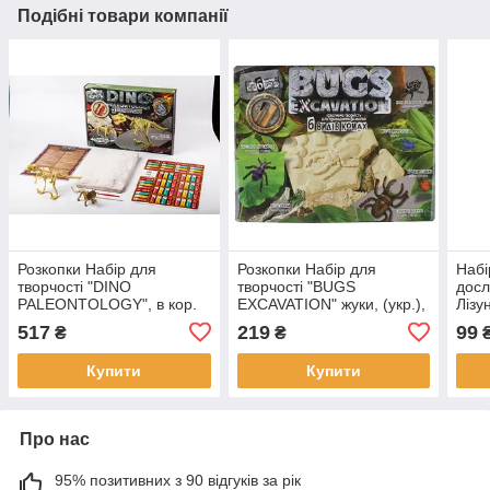
Подібні товари компанії
Розкопки Набір для
Розкопки Набір для
Набі
творчості "DINO
творчості "BUGS
досл
PALEONTOLOGY", в кор.
EXCAVATION" жуки, (укр.),
Лізу
30*40*6см
в кор. 18*24*5см (6шт)
рука
517
219
99
₴
₴
кор.
Купити
Купити
Про нас
95% позитивних з 90 відгуків за рік