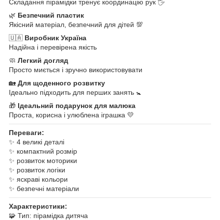
Складання пірамідки тренує координацію рук 🖐
🌿
Безпечний пластик
Якісний матеріал, безпечний для дітей 💯
🇺🇦
Виробник Україна
Надійна і перевірена якість
🧼
Легкий догляд
Просто миється і зручно використовувати
🏡
Для щоденного розвитку
Ідеально підходить для перших занять 🚼
🎁
Ідеальний подарунок для малюка
Проста, корисна і улюблена іграшка 💛
Переваги:
✨ 4 великі деталі
✨ компактний розмір
✨ розвиток моторики
✨ розвиток логіки
✨ яскраві кольори
✨ безпечні матеріали
Характеристики:
🧩 Тип: пірамідка дитяча