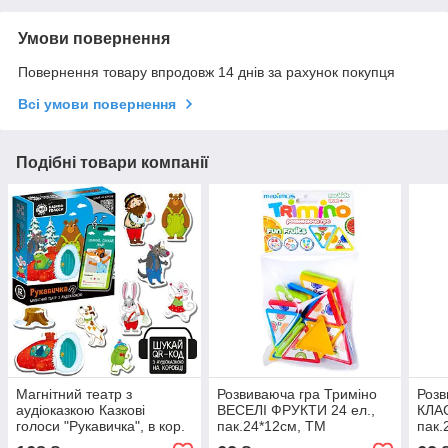
Умови повернення
Повернення товару впродовж 14 днів за рахунок покупця
Всі умови повернення
Подібні товари компанії
Магнітний театр з
Розвиваюча гра Триміно
Розв
аудіоказкою Казкові
ВЕСЕЛІ ФРУКТИ 24 ел.,
КЛАС
голоси "Рукавичка", в кор.
пак.24*12см, ТМ
пак.
18*16*4см, ТМ Vladi Toys,
MAXIMUS, Україна
MAXI