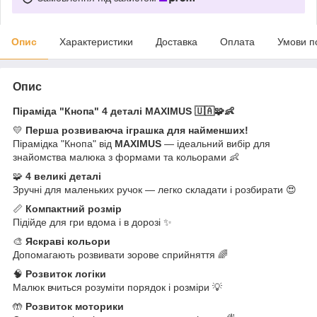
Опис
Характеристики
Доставка
Оплата
Умови п
Опис
Піраміда "Кнопа" 4 деталі MAXIMUS 🇺🇦🧩👶
💛
Перша розвиваюча іграшка для найменших!
Пірамідка "Кнопа" від
MAXIMUS
— ідеальний вибір для
знайомства малюка з формами та кольорами 👶
🧩
4 великі деталі
Зручні для маленьких ручок — легко складати і розбирати 😍
📏
Компактний розмір
Підійде для гри вдома і в дорозі ✨
🎨
Яскраві кольори
Допомагають розвивати зорове сприйняття 🌈
🧠
Розвиток логіки
Малюк вчиться розуміти порядок і розміри 💡
🤲
Розвиток моторики